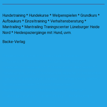
Hundetraining * Hundekurse * Welpenspielen * Grundkurs *
Aufbaukurs * Einzeltraining * Verhaltensberatung *
Mantrailing * Mantrailing Traningscenter Lüneburger Heide
Nord * Heidespaziergänge mit Hund, uvm.
Backe-Verlag
Hundeschule Hützel * Hundeschule Kynodrom
*
Hundeschule-Kynodrom*
Hundeschule Bispingen *
Hundeschule Daniela Kurth * Hundeschule Wietzendorf *
Hundeschule Soltau * Hundeschule Munster * Hundeschule
Egestorf * Hundeschule Evendorf * Hundeschule Meinholz *
Sachkundenachweis * Hundeführerschein *
Heidespaziergänge * Hundeerziehung * Pubertät *
Ernährungsberatung * Leinenführung * Fährtensuche *
Schnupperstunde * Welpenspielstunde * Welpenschule *