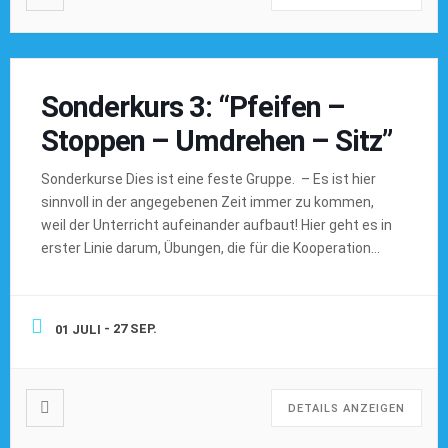
Sonderkurs 3: “Pfeifen –
Stoppen – Umdrehen – Sitz”
Sonderkurse Dies ist eine feste Gruppe. – Es ist hier
sinnvoll in der angegebenen Zeit immer zu kommen,
weil der Unterricht aufeinander aufbaut! Hier geht es in
erster Linie darum, Übungen, die für die Kooperation
zwischen Mensch und Hund, der Hundemotivation
sowie der Konzentration des Hundes im Alltag zu
trainieren oder um bestimmte Themen aus […]
- 27 SEP.
01 JULI
DETAILS ANZEIGEN