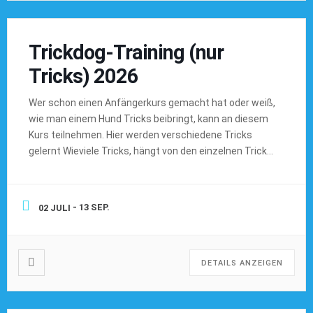
Trickdog-Training (nur
Tricks) 2026
Wer schon einen Anfängerkurs gemacht hat oder weiß,
wie man einem Hund Tricks beibringt, kann an diesem
Kurs teilnehmen. Hier werden verschiedene Tricks
gelernt Wieviele Tricks, hängt von den einzelnen Tricks
und den Teilnehmern ab Dauer: 5 Einheiten Kosten: 130
€ Ihr dürft gerne einen Klicker mitbringen. Ein Klicker ist
gut, aber nicht zwingend notwendig. […]
- 13 SEP.
02 JULI
DETAILS ANZEIGEN