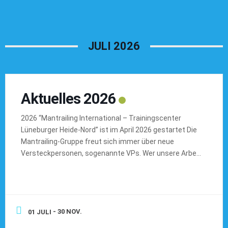
JULI 2026
Aktuelles 2026
2026 “Mantrailing International – Trainingscenter
Lüneburger Heide-Nord” ist im April 2026 gestartet Die
Mantrailing-Gruppe freut sich immer über neue
Versteckpersonen, sogenannte VPs. Wer unsere Arbeit
live miterleben möchte, sollte folgendes wissen: Eine
VP ist nicht nur jemand der mal schnell hinter den
nächsten Baum läuft, den der Hund dann suchen muß.
Die VP hat eine große […]
- 30 NOV.
01 JULI