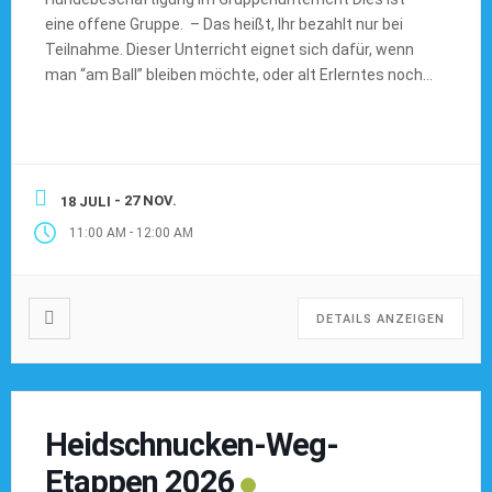
eine offene Gruppe. – Das heißt, Ihr bezahlt nur bei
Teilnahme. Dieser Unterricht eignet sich dafür, wenn
man “am Ball” bleiben möchte, oder alt Erlerntes noch
einmal auffrischen möchte. Pro Einheit 15,00 € Bei dem
Kauf einer 10er Karte bezahlt Ihr quasi nur 10 €/pro
Stunde (also 100€). Hier geht […]
- 27 NOV.
18 JULI
-
11:00 AM
12:00 AM
DETAILS ANZEIGEN
Heidschnucken-Weg-
Etappen 2026