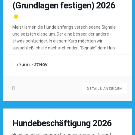
(Grundlagen festigen) 2026
Meist lernen die Hunde anfangs verschiedene Signale
und setzten diese um. Der eine besser, der andere
etwas schludriger. In diesem Kurs möchten wir
ausschließlich die nachstehenden “Signale” dem Hund
sicher und auch unter Ablenkung vermitteln. Damit wir
letztendlich zu einem guten Ergebnis kommen, sollte
- 27 NOV.
17 JULI
man auf jeden Fall auch zu Hause Zeit für Training
investieren, […]
DETAILS ANZEIGEN
Hundebeschäftigung 2026
Hundebeschäftigung im Gruppenunterricht Dies ist