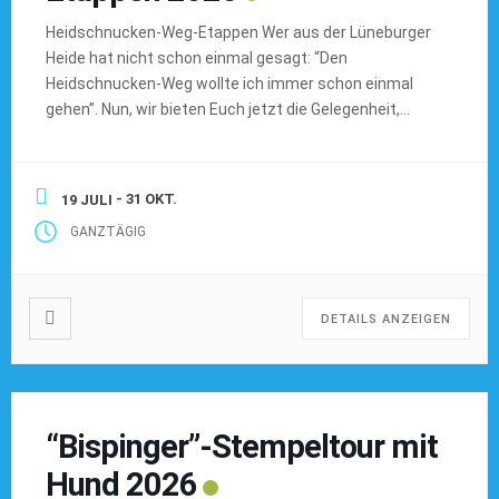
Heidschnucken-Weg-Etappen Wer aus der Lüneburger
Heide hat nicht schon einmal gesagt: “Den
Heidschnucken-Weg wollte ich immer schon einmal
gehen”. Nun, wir bieten Euch jetzt die Gelegenheit,
zusammen mit uns einzelne Etappen über das Jahr
verteilt mit Euch und Euren Hunden zu gehen. Es sind
insgesamt 13 Etappen, die empfohlen werden, und die
- 31 OKT.
19 JULI
Gesamtstrecke beläuft sich […]
GANZTÄGIG
DETAILS ANZEIGEN
“Bispinger”-Stempeltour mit
Hund 2026