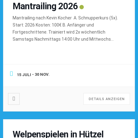
Mantrailing 2026
Mantrailing nach Kevin Kocher A. Schnupperkurs (5x).
Start: 2026 Kosten: 100€ B. Anfänger und
Fortgeschrittene. Trainiert wird 2x wöchentlich
Samstags Nachmittags 14:00 Uhr und Mittwochs
später Nachmittag/ früher Abend. verläßliche
Teilnahme erforderlich !! max. 4-6 Teilnehmer In der
Woche: rund um Bispingen Am Wochenende:
umliegende Ortschaften von Bispingen:
Schneverdingen, Soltau, Munster. Auch mal Hamburg,
- 30 NOV.
15 JULI
Buchholz, Lüneburg, Winsen… […]
DETAILS ANZEIGEN
Welpenspielen in Hützel