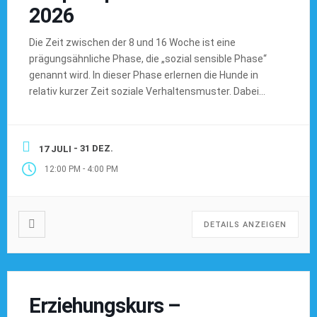
2026
Die Zeit zwischen der 8 und 16 Woche ist eine
prägungsähnliche Phase, die „sozial sensible Phase“
genannt wird. In dieser Phase erlernen die Hunde in
relativ kurzer Zeit soziale Verhaltensmuster. Dabei
spielen „Sozialisation“ und „Habituation“ eine
wesentliche Rolle. Während der Habituation gewöhnen
sich die Hunde an die unbelebte Umwelt, also an
- 31 DEZ.
17 JULI
unterschiedliche Orte, Geräusche und […]
-
12:00 PM
4:00 PM
DETAILS ANZEIGEN
Erziehungskurs –