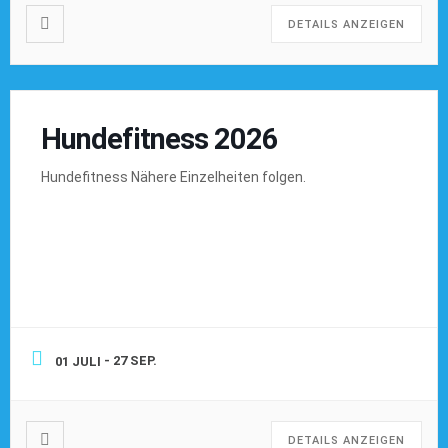
mindestens 2 Richtungswechsel von 90 Grad Alter
DETAILS ANZEIGEN
des Trails: 1 – […]
Hundefitness 2026
Hundefitness Nähere Einzelheiten folgen.
- 27 SEP.
01 JULI
DETAILS ANZEIGEN