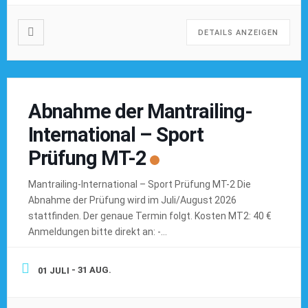
DETAILS ANZEIGEN
Abnahme der Mantrailing-
International – Sport
Prüfung MT-2
Mantrailing-International – Sport Prüfung MT-2 Die
Abnahme der Prüfung wird im Juli/August 2026
stattfinden. Der genaue Termin folgt. Kosten MT2: 40 €
Anmeldungen bitte direkt an: -
Hundeschule@kynodrom.de-
—————————————————————————————————————
- 31 AUG.
01 JULI
Prüfungsverfahren: Doppel-Blind Länge des Trails: min.
400 Meter – max. 600 Meter darin enthalten sind