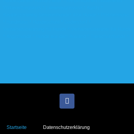
Hundespielen* Hundetrainer * Welpenspielen moderieren *
Vorbereitungskurs * Leinenaggression * Agility *
Kavalettitraining Seniorenhunde* Alte Hunde * Problemhund
* Hundebiss * Hundeschule * Soderstorf *
Verhaltensberatung für Hunde * Verhaltensberater für Hunde
* Angsthunde * Hunde aus dem Ausland * Tierschutzhunde *
Startseite
Datenschutzerklärung