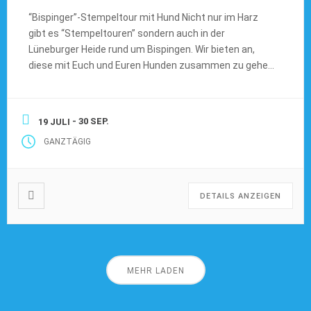
“Bispinger”-Stempeltour mit Hund Nicht nur im Harz
gibt es “Stempeltouren” sondern auch in der
Lüneburger Heide rund um Bispingen. Wir bieten an,
diese mit Euch und Euren Hunden zusammen zu gehen.
Insbesondere in der Brut und Setzzeit (1.4.-15.7.) ist
dies eine schöne Gelegenheit etwas Abwechslung in
den Spaziergang zu bringen. Es sind insgesamt 21
- 30 SEP.
19 JULI
Etappen […]
GANZTÄGIG
DETAILS ANZEIGEN
MEHR LADEN