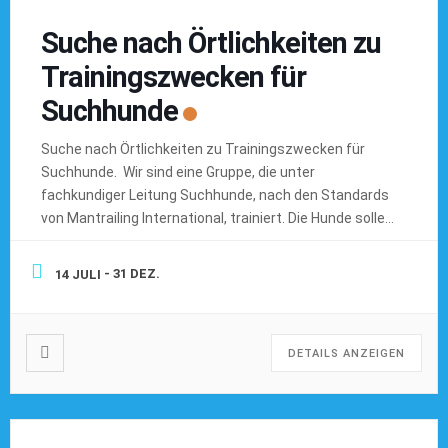
Suche nach Örtlichkeiten zu
Trainingszwecken für
Suchhunde
Suche nach Örtlichkeiten zu Trainingszwecken für
Suchhunde. Wir sind eine Gruppe, die unter
fachkundiger Leitung Suchhunde, nach den Standards
von Mantrailing International, trainiert. Die Hunde sollen
gut ausgebildet werden, damit sie treffsicher
Personen finden können, die aus verschiedenen
- 31 DEZ.
14 JULI
Gründen gesucht werden. Das können verwirrte
Menschen sein, aber auch einfach Erwachsene oder
Kinder, die verschwunden sind. […]
DETAILS ANZEIGEN